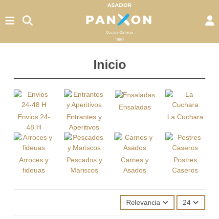
Inicio
Ensaladas
Envios 24-
Entrantes y
La Cuchara
48 H
Aperitivos
Arroces y
Pescados y
Carnes y
Postres
fideuas
Mariscos
Asados
Caseros
Relevancia
24